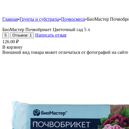
Удобрения и стимуляторы
Защита от болезней и вред
Главная
•
Грунты и субстраты
•
Почвосмеси
•
БиоМастер Почвобри
БиоМастер Почвобрикет Цветочный сад 5 л
Написать отзыв
5
Отзывов: 1
126.00
₽
В корзину
Внешний вид товара может отличаться от фотографий на сайте