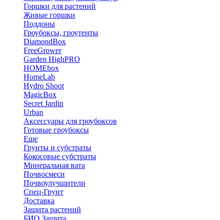
Горшки для растений
Живые горшки
Поддоны
Гроубоксы, гроутенты
DiamondBox
FreeGrower
Garden HighPRO
HOMEbox
HomeLab
Hydro Shoot
MagicBox
Secret Jardin
Urban
Аксессуары для гроубоксов
Готовые гроубоксы
Еще
Грунты и субстраты
Кокосовые субстраты
Минеральная вата
Почвосмеси
Почвоулучшители
Спец-Грунт
Доставка
Защита растений
БИО Защита