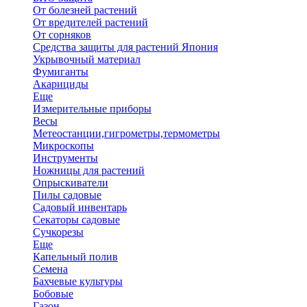
От болезней растений
От вредителей растений
От сорняков
Средства защиты для растений Япония
Укрывочный материал
Фумиганты
Акарициды
Еще
Измерительные приборы
Весы
Метеостанции,гигрометры,термометры
Микроскопы
Инструменты
Ножницы для растений
Опрыскиватели
Пилы садовые
Садовый инвентарь
Секаторы садовые
Сучкорезы
Еще
Капельный полив
Семена
Бахчевые культуры
Бобовые
Газон