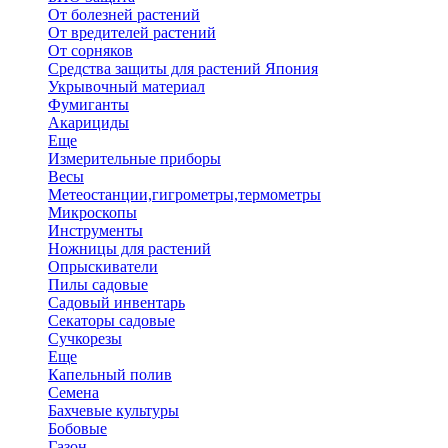
От болезней растений
От вредителей растений
От сорняков
Средства защиты для растений Япония
Укрывочный материал
Фумиганты
Акарициды
Еще
Измерительные приборы
Весы
Метеостанции,гигрометры,термометры
Микроскопы
Инструменты
Ножницы для растений
Опрыскиватели
Пилы садовые
Садовый инвентарь
Секаторы садовые
Сучкорезы
Еще
Капельный полив
Семена
Бахчевые культуры
Бобовые
Газон