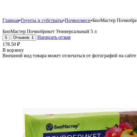
Удобрения и стимуляторы
Защита от болезней и вред
Главная
•
Грунты и субстраты
•
Почвосмеси
•
БиоМастер Почвобри
БиоМастер Почвобрикет Универсальный 5 л
Написать отзыв
5
Отзывов: 1
178.50
₽
В корзину
Внешний вид товара может отличаться от фотографий на сайте