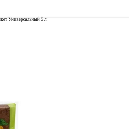
ителей
Семена
Всё для винограда
Гор
кет Универсальный 5 л