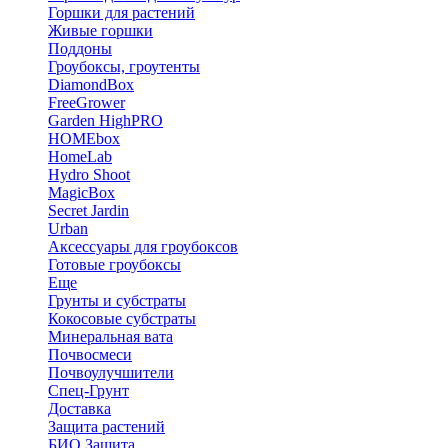
Горшки для растений
Живые горшки
Поддоны
Гроубоксы, гроутенты
DiamondBox
FreeGrower
Garden HighPRO
HOMEbox
HomeLab
Hydro Shoot
MagicBox
Secret Jardin
Urban
Аксессуары для гроубоксов
Готовые гроубоксы
Еще
Грунты и субстраты
Кокосовые субстраты
Минеральная вата
Почвосмеси
Почвоулучшители
Спец-Грунт
Доставка
Защита растений
БИО Защита