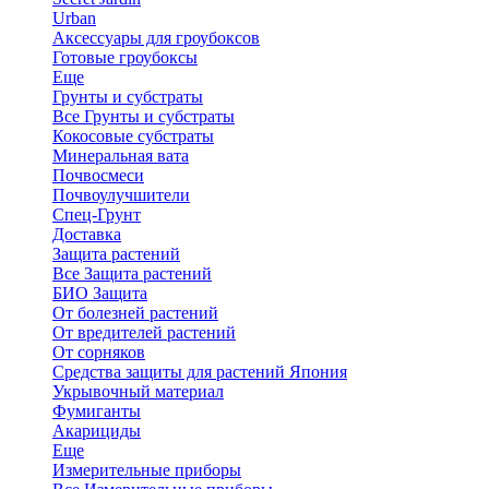
Urban
Аксессуары для гроубоксов
Готовые гроубоксы
Еще
Грунты и субстраты
Все Грунты и субстраты
Кокосовые субстраты
Минеральная вата
Почвосмеси
Почвоулучшители
Спец-Грунт
Доставка
Защита растений
Все Защита растений
БИО Защита
От болезней растений
От вредителей растений
От сорняков
Средства защиты для растений Япония
Укрывочный материал
Фумиганты
Акарициды
Еще
Измерительные приборы