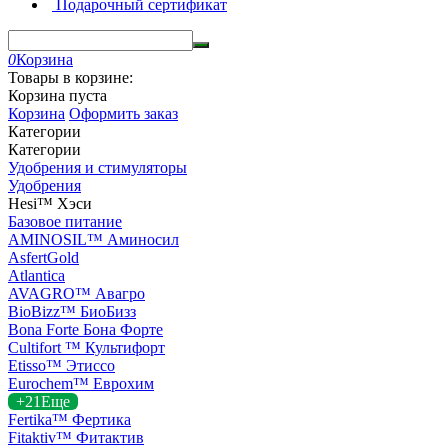
Подарочный сертификат
0
Корзина
Товары в корзине:
Корзина пуста
Корзина
Оформить заказ
Категории
Категории
Удобрения и стимуляторы
Удобрения
Hesi™ Хэси
Базовое питание
AMINOSIL™ Аминосил
AsfertGold
Atlantica
AVAGRO™ Авагро
BioBizz™ БиоБизз
Bona Forte Бона Форте
Cultifort ™ Культифорт
Etisso™ Этиссо
Eurochem™ Еврохим
+21
Еще
Fertika™ Фертика
Fitaktiv™ Фитактив