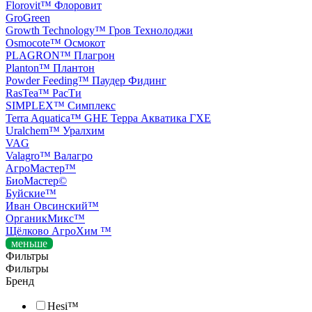
Florovit™ Флоровит
GroGreen
Growth Technology™ Гров Технолоджи
Osmocote™ Осмокот
PLAGRON™ Плагрон
Planton™ Плантон
Powder Feeding™ Паудер Фидинг
RasTea™ РасТи
SIMPLEX™ Симплекс
Terra Aquatica™ GHE Терра Акватика ГХЕ
Uralchem™ Уралхим
VAG
Valagro™ Валагро
АгроМастер™
БиоМастер©️
Буйские™
Иван Овсинский™
ОрганикМикс™
Щёлково АгроХим ™
меньше
Фильтры
Фильтры
Бренд
Hesi™