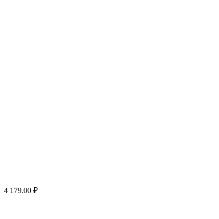
4 179.00
₽