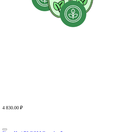
4 830.00
₽