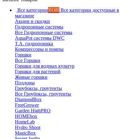
Все категории
ТОП
Все категории доступные в
магазине
Акции и скидки
Гидропонные системы
Все Гидропонные системы
AquaPot системы DWC
T.A. гидропоника
Компрессоры и помпы
Горшки
Все Горшки
Горшки для водных культур
Горшки для растений
Живые горшки
Поддоны
Гроубоксы, гроутенты
Все Гроубоксы, гроутенты
DiamondBox
FreeGrower
Garden HighPRO
HOMEbox
HomeLab
Hydro Shoot
MagicBox
Secret Jardin