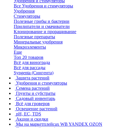
Удобрения и стимуляторы
Все Удобрения и стимуляторы
Удобрения
Стимуляторы
Полезные грибы и бактерии
Прилипатели и смачиватели
Клонирование и проращивание
Полезные препараты
Минеральные удобрения
Микроэлементы
Еще
Топ 20 товаров
Всё для винограда
Всё для рассады
Syngenta (Сингента)
Защита растений
Удобрения и стимуляторы
Семена растений
Грунты и субстраты
Садовый инвентарь
Всё для гроверов
Освещение растений
pH, EC, TDS
Акции и скидки
Мы на маркетплейсах
WB YANDEX OZON