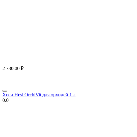
2 730.00
₽
Хеси Hesi OrchiVit для орхидей 1 л
0.0