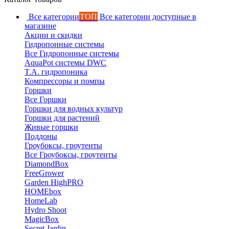
Все категории
ТОП
Все категории доступные в
магазине
Акции и скидки
Гидропонные системы
Все Гидропонные системы
AquaPot системы DWC
T.A. гидропоника
Компрессоры и помпы
Горшки
Все Горшки
Горшки для водных культур
Горшки для растений
Живые горшки
Поддоны
Гроубоксы, гроутенты
Все Гроубоксы, гроутенты
DiamondBox
FreeGrower
Garden HighPRO
HOMEbox
HomeLab
Hydro Shoot
MagicBox
Secret Jardin