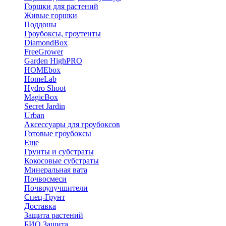
Горшки для растений
Живые горшки
Поддоны
Гроубоксы, гроутенты
DiamondBox
FreeGrower
Garden HighPRO
HOMEbox
HomeLab
Hydro Shoot
MagicBox
Secret Jardin
Urban
Аксессуары для гроубоксов
Готовые гроубоксы
Еще
Грунты и субстраты
Кокосовые субстраты
Минеральная вата
Почвосмеси
Почвоулучшители
Спец-Грунт
Доставка
Защита растений
БИО Защита