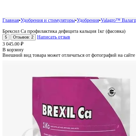
Удобрения и стимуляторы
Защита от болезней и вред
Главная
•
Удобрения и стимуляторы
•
Удобрения
•
Valagro™ Валаг
Брексил Са профилактика дефицита кальция 1кг (фасовка)
Написать отзыв
5
Отзывов: 2
3 045.00
₽
В корзину
Внешний вид товара может отличаться от фотографий на сайте