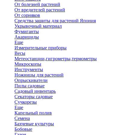
От болезней растений
От вредителей растений
От сорняков
Средства защиты для растений Япония
Укрывочный материал
Фумиганты
Акарициды
Еще
Измерительные приборы
Весы
Метеостанции,гигрометры,термометры
Микроскопы
Инструменты
Ножницы для растений
Опрыскиватели
Пилы садовые
Садовый инвентарь
Секаторы садовые
Сучкорезы
Еще
Капельный полив
Семена
Бахчевые культуры
Бобовые
Газон