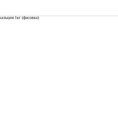
шки
Грунты и субстраты
Подарочный сертификат
альция 1кг (фасовка)