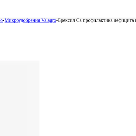
ителей
Семена
Всё для винограда
Гор
ро
•
Микроудобрения Valagro
•
Брексил Са профилактика дефицита к