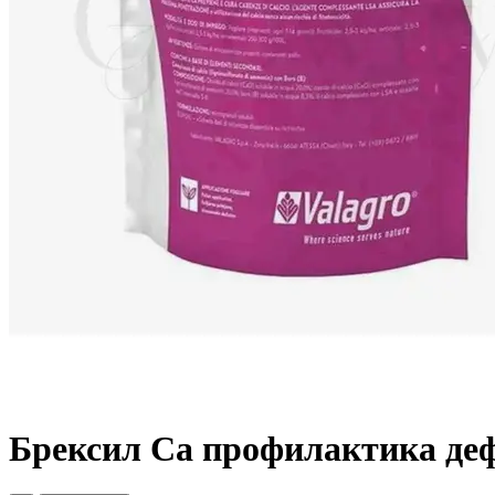
Брексил Са профилактика деф