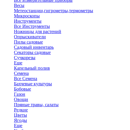
Все Измерительные приборы
Весы
Метеостанции,гигрометры,термометры
Микроскопы
Инструменты
Все Инструменты
Ножницы для растений
Опрыскиватели
Пилы садовые
Садовый инвентарь
Секаторы садовые
Сучкорезы
Еще
Капельный полив
Семена
Все Семена
Бахчевые культуры
Бобовые
Газон
Овощи
Пряные травы, салаты
Редкие
Цветы
Ягоды
Еще