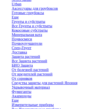
Urban
Аксессуары для гроубоксов
Готовые гроубоксы
Еще
Грунты и субстраты
Все Грунты и субстраты
Кокосовые субстраты
Минеральная вата
Почвосмеси
Почвоулучшители
Спец-Грунт
Доставка
Защита растений
Все Защита растений
БИО Защита
От болезней растений
От вредителей растений
От сорняков
Средства защиты для растений Япония
Укрывочный материал
Фумиганты
Акарициды
Еще
Измерительные приборы