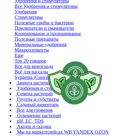
Удобрения и стимуляторы
Все Удобрения и стимуляторы
Удобрения
Стимуляторы
Полезные грибы и бактерии
Прилипатели и смачиватели
Клонирование и проращивание
Полезные препараты
Минеральные удобрения
Микроэлементы
Еще
Топ 20 товаров
Всё для винограда
Всё для рассады
Syngenta (Сингента)
Защита растений
Удобрения и стимуляторы
Семена растений
Грунты и субстраты
Садовый инвентарь
Всё для гроверов
Освещение растений
pH, EC, TDS
Акции и скидки
Мы на маркетплейсах
WB YANDEX OZON