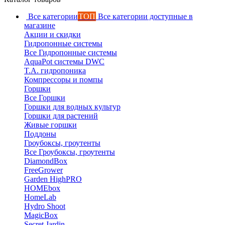
Все категории
ТОП
Все категории доступные в
магазине
Акции и скидки
Гидропонные системы
Все Гидропонные системы
AquaPot системы DWC
T.A. гидропоника
Компрессоры и помпы
Горшки
Все Горшки
Горшки для водных культур
Горшки для растений
Живые горшки
Поддоны
Гроубоксы, гроутенты
Все Гроубоксы, гроутенты
DiamondBox
FreeGrower
Garden HighPRO
HOMEbox
HomeLab
Hydro Shoot
MagicBox
Secret Jardin