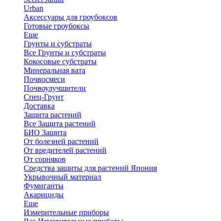
Urban
Аксессуары для гроубоксов
Готовые гроубоксы
Еще
Грунты и субстраты
Все Грунты и субстраты
Кокосовые субстраты
Минеральная вата
Почвосмеси
Почвоулучшители
Спец-Грунт
Доставка
Защита растений
Все Защита растений
БИО Защита
От болезней растений
От вредителей растений
От сорняков
Средства защиты для растений Япония
Укрывочный материал
Фумиганты
Акарициды
Еще
Измерительные приборы