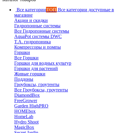
Все категории
ТОП
Все категории доступные в
магазине
Акции и скидки
Гидропонные системы
Все Гидропонные системы
AquaPot системы DWC
T.A. гидропоника
Компрессоры и помпы
Горшки
Все Горшки
Горшки для водных культур
Горшки для растений
Живые горшки
Поддоны
Гроубоксы, гроутенты
Все Гроубоксы, гроутенты
DiamondBox
FreeGrower
Garden HighPRO
HOMEbox
HomeLab
Hydro Shoot
MagicBox
Secret Jardin