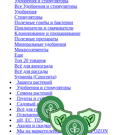
Удобрения и стимуляторы
Все Удобрения и стимуляторы
Удобрения
Стимуляторы
Полезные грибы и бактерии
Прилипатели и смачиватели
Клонирование и проращивание
Полезные препараты
Минеральные удобрения
Микроэлементы
Еще
Топ 20 товаров
Всё для винограда
Всё для рассады
Syngenta (Сингента)
Защита растений
Удобрения и стимуляторы
Семена растений
Грунты и субстраты
Садовый инвентарь
Всё для гроверов
Освещение растений
pH, EC, TDS
Акции и скидки
Мы на маркетплейсах
WB YANDEX OZON