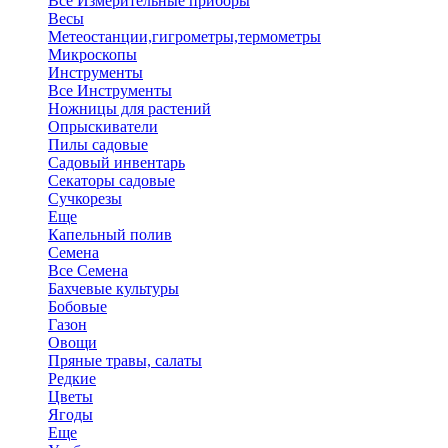
Все Измерительные приборы
Весы
Метеостанции,гигрометры,термометры
Микроскопы
Инструменты
Все Инструменты
Ножницы для растений
Опрыскиватели
Пилы садовые
Садовый инвентарь
Секаторы садовые
Сучкорезы
Еще
Капельный полив
Семена
Все Семена
Бахчевые культуры
Бобовые
Газон
Овощи
Пряные травы, салаты
Редкие
Цветы
Ягоды
Еще