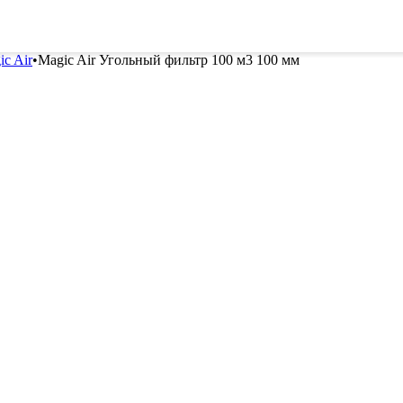
ителей
Семена
Всё для винограда
Гор
ic Air
•
Magic Air Угольный фильтр 100 м3 100 мм