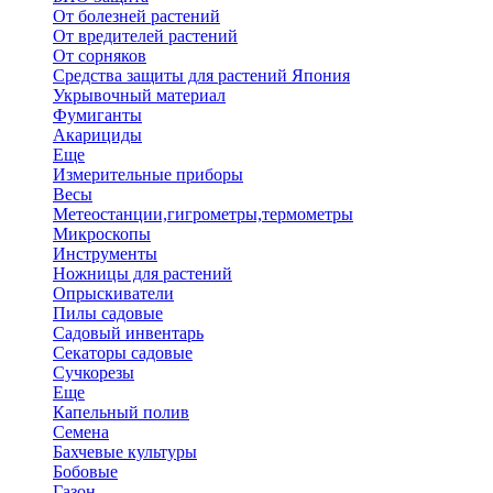
От болезней растений
От вредителей растений
От сорняков
Средства защиты для растений Япония
Укрывочный материал
Фумиганты
Акарициды
Еще
Измерительные приборы
Весы
Метеостанции,гигрометры,термометры
Микроскопы
Инструменты
Ножницы для растений
Опрыскиватели
Пилы садовые
Садовый инвентарь
Секаторы садовые
Сучкорезы
Еще
Капельный полив
Семена
Бахчевые культуры
Бобовые
Газон