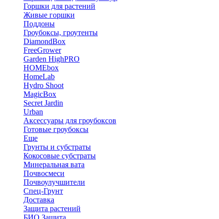
Горшки для растений
Живые горшки
Поддоны
Гроубоксы, гроутенты
DiamondBox
FreeGrower
Garden HighPRO
HOMEbox
HomeLab
Hydro Shoot
MagicBox
Secret Jardin
Urban
Аксессуары для гроубоксов
Готовые гроубоксы
Еще
Грунты и субстраты
Кокосовые субстраты
Минеральная вата
Почвосмеси
Почвоулучшители
Спец-Грунт
Доставка
Защита растений
БИО Защита