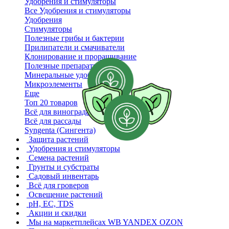
Удобрения и стимуляторы
Все Удобрения и стимуляторы
Удобрения
Стимуляторы
Полезные грибы и бактерии
Прилипатели и смачиватели
Клонирование и проращивание
Полезные препараты
Минеральные удобрения
Микроэлементы
Еще
Топ 20 товаров
Всё для винограда
Всё для рассады
Syngenta (Сингента)
Защита растений
Удобрения и стимуляторы
Семена растений
Грунты и субстраты
Садовый инвентарь
Всё для гроверов
Освещение растений
pH, EC, TDS
Акции и скидки
Мы на маркетплейсах
WB YANDEX OZON