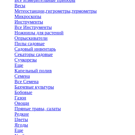
Все Измерительные приборы
Весы
Метеостанции,гигрометры,термометры
Микроскопы
Инструменты
Все Инструменты
Ножницы для растений
Опрыскиватели
Пилы садовые
Садовый инвентарь
Секаторы садовые
Сучкорезы
Еще
Капельный полив
Семена
Все Семена
Бахчевые культуры
Бобовые
Газон
Овощи
Пряные травы, салаты
Редкие
Цветы
Ягоды
Еще