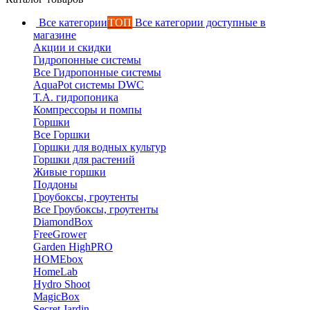
Все категории
ТОП
Все категории доступные в
магазине
Акции и скидки
Гидропонные системы
Все Гидропонные системы
AquaPot системы DWC
T.A. гидропоника
Компрессоры и помпы
Горшки
Все Горшки
Горшки для водных культур
Горшки для растений
Живые горшки
Поддоны
Гроубоксы, гроутенты
Все Гроубоксы, гроутенты
DiamondBox
FreeGrower
Garden HighPRO
HOMEbox
HomeLab
Hydro Shoot
MagicBox
Secret Jardin