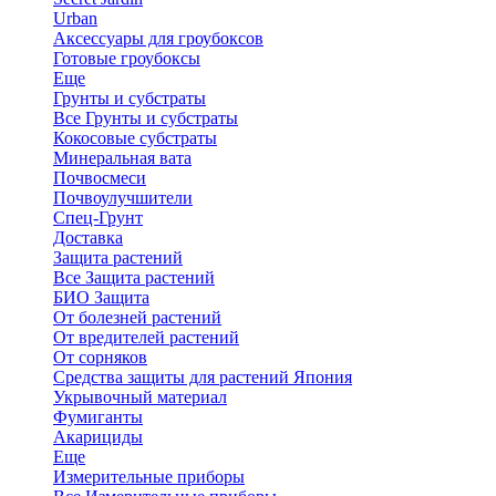
Urban
Аксессуары для гроубоксов
Готовые гроубоксы
Еще
Грунты и субстраты
Все Грунты и субстраты
Кокосовые субстраты
Минеральная вата
Почвосмеси
Почвоулучшители
Спец-Грунт
Доставка
Защита растений
Все Защита растений
БИО Защита
От болезней растений
От вредителей растений
От сорняков
Средства защиты для растений Япония
Укрывочный материал
Фумиганты
Акарициды
Еще
Измерительные приборы