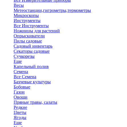
Все Измерительные приборы
Весы
Метеостанции,гигрометры,термометры
Микроскопы
Инструменты
Все Инструменты
Ножницы для растений
Опрыскиватели
Пилы садовые
Садовый инвентарь
Секаторы садовые
Сучкорезы
Еще
Капельный полив
Семена
Все Семена
Бахчевые культуры
Бобовые
Газон
Овощи
Пряные травы, салаты
Редкие
Цветы
Ягоды
Еще