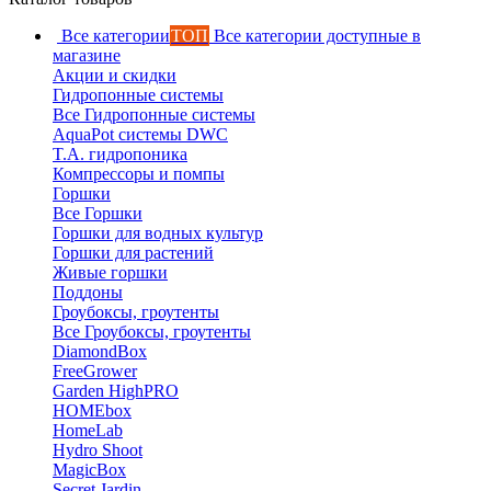
Все категории
ТОП
Все категории доступные в
магазине
Акции и скидки
Гидропонные системы
Все Гидропонные системы
AquaPot системы DWC
T.A. гидропоника
Компрессоры и помпы
Горшки
Все Горшки
Горшки для водных культур
Горшки для растений
Живые горшки
Поддоны
Гроубоксы, гроутенты
Все Гроубоксы, гроутенты
DiamondBox
FreeGrower
Garden HighPRO
HOMEbox
HomeLab
Hydro Shoot
MagicBox
Secret Jardin