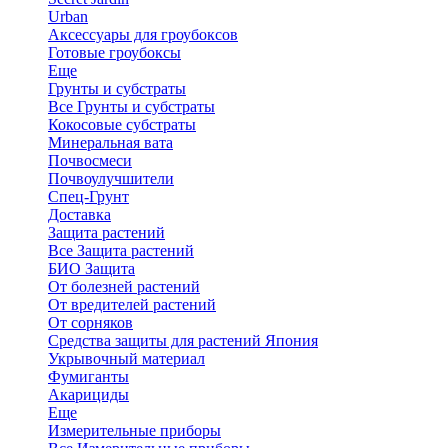
Urban
Аксессуары для гроубоксов
Готовые гроубоксы
Еще
Грунты и субстраты
Все Грунты и субстраты
Кокосовые субстраты
Минеральная вата
Почвосмеси
Почвоулучшители
Спец-Грунт
Доставка
Защита растений
Все Защита растений
БИО Защита
От болезней растений
От вредителей растений
От сорняков
Средства защиты для растений Япония
Укрывочный материал
Фумиганты
Акарициды
Еще
Измерительные приборы