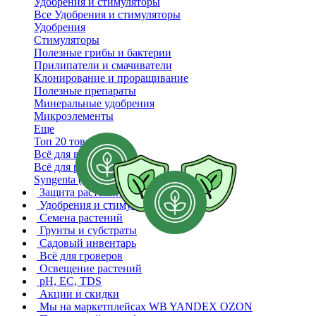
Удобрения и стимуляторы
Все Удобрения и стимуляторы
Удобрения
Стимуляторы
Полезные грибы и бактерии
Прилипатели и смачиватели
Клонирование и проращивание
Полезные препараты
Минеральные удобрения
Микроэлементы
Еще
Топ 20 товаров
Всё для винограда
Всё для рассады
Syngenta (Сингента)
Защита растений
Удобрения и стимуляторы
Семена растений
Грунты и субстраты
Садовый инвентарь
Всё для гроверов
Освещение растений
pH, EC, TDS
Акции и скидки
Мы на маркетплейсах
WB YANDEX OZON