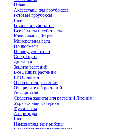
Urban
Аксессуары для гроубоксов
Готовые гроубоксы
Еще
Грунты и субстраты
Все Грунты и субстраты
Кокосовые субстраты
Минеральная вата
Почвосмеси
Почвоулучшители
Спец-Грунт
Доставка
Защита растений
Все Защита растений
БИО Защита
От болезней растений
От вредителей растений
От сорняков
Средства защиты для растений Япония
Укрывочный материал
Фумиганты
Акарициды
Еще
Измерительные приборы