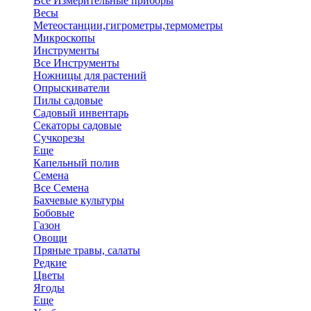
Все Измерительные приборы
Весы
Метеостанции,гигрометры,термометры
Микроскопы
Инструменты
Все Инструменты
Ножницы для растений
Опрыскиватели
Пилы садовые
Садовый инвентарь
Секаторы садовые
Сучкорезы
Еще
Капельный полив
Семена
Все Семена
Бахчевые культуры
Бобовые
Газон
Овощи
Пряные травы, салаты
Редкие
Цветы
Ягоды
Еще