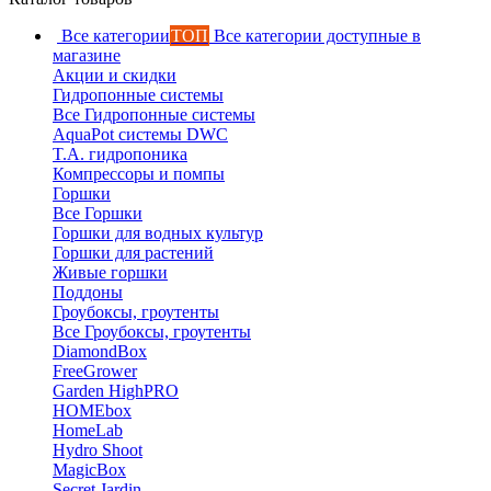
Все категории
ТОП
Все категории доступные в
магазине
Акции и скидки
Гидропонные системы
Все Гидропонные системы
AquaPot системы DWC
T.A. гидропоника
Компрессоры и помпы
Горшки
Все Горшки
Горшки для водных культур
Горшки для растений
Живые горшки
Поддоны
Гроубоксы, гроутенты
Все Гроубоксы, гроутенты
DiamondBox
FreeGrower
Garden HighPRO
HOMEbox
HomeLab
Hydro Shoot
MagicBox
Secret Jardin