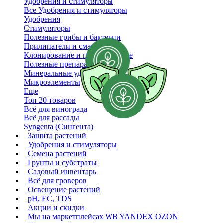
Удобрения и стимуляторы
Все Удобрения и стимуляторы
Удобрения
Стимуляторы
Полезные грибы и бактерии
Прилипатели и смачиватели
Клонирование и проращивание
Полезные препараты
Минеральные удобрения
Микроэлементы
Еще
Топ 20 товаров
Всё для винограда
Всё для рассады
Syngenta (Сингента)
Защита растений
Удобрения и стимуляторы
Семена растений
Грунты и субстраты
Садовый инвентарь
Всё для гроверов
Освещение растений
pH, EC, TDS
Акции и скидки
Мы на маркетплейсах
WB YANDEX OZON