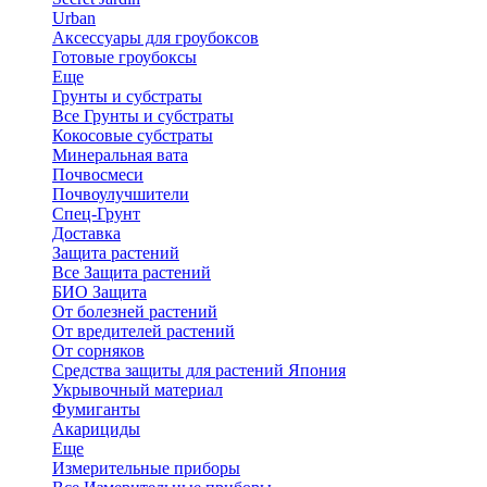
Urban
Аксессуары для гроубоксов
Готовые гроубоксы
Еще
Грунты и субстраты
Все Грунты и субстраты
Кокосовые субстраты
Минеральная вата
Почвосмеси
Почвоулучшители
Спец-Грунт
Доставка
Защита растений
Все Защита растений
БИО Защита
От болезней растений
От вредителей растений
От сорняков
Средства защиты для растений Япония
Укрывочный материал
Фумиганты
Акарициды
Еще
Измерительные приборы