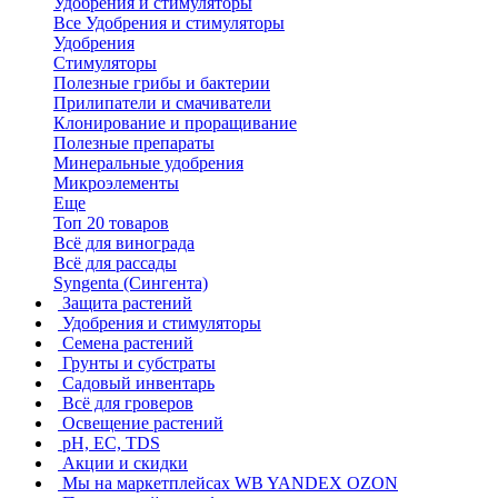
Удобрения и стимуляторы
Все Удобрения и стимуляторы
Удобрения
Стимуляторы
Полезные грибы и бактерии
Прилипатели и смачиватели
Клонирование и проращивание
Полезные препараты
Минеральные удобрения
Микроэлементы
Еще
Топ 20 товаров
Всё для винограда
Всё для рассады
Syngenta (Сингента)
Защита растений
Удобрения и стимуляторы
Семена растений
Грунты и субстраты
Садовый инвентарь
Всё для гроверов
Освещение растений
pH, EC, TDS
Акции и скидки
Мы на маркетплейсах
WB YANDEX OZON