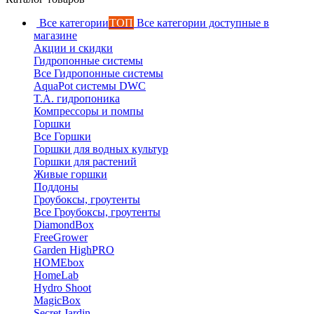
Все категории
ТОП
Все категории доступные в
магазине
Акции и скидки
Гидропонные системы
Все Гидропонные системы
AquaPot системы DWC
T.A. гидропоника
Компрессоры и помпы
Горшки
Все Горшки
Горшки для водных культур
Горшки для растений
Живые горшки
Поддоны
Гроубоксы, гроутенты
Все Гроубоксы, гроутенты
DiamondBox
FreeGrower
Garden HighPRO
HOMEbox
HomeLab
Hydro Shoot
MagicBox
Secret Jardin