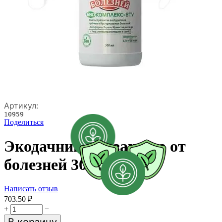
Артикул:
10959
Поделиться
Экодачник Биозащита от
болезней 300 мл
Написать отзыв
703.50
₽
+
−