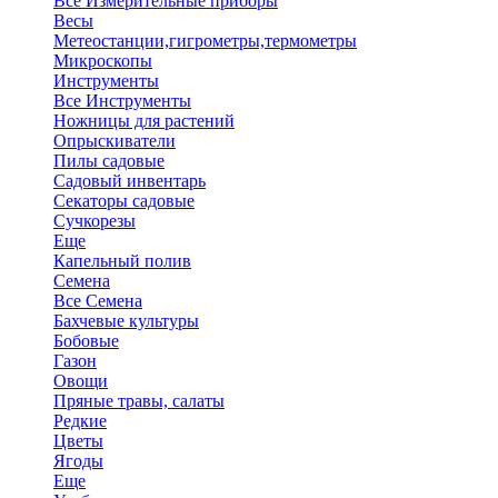
Все Измерительные приборы
Весы
Метеостанции,гигрометры,термометры
Микроскопы
Инструменты
Все Инструменты
Ножницы для растений
Опрыскиватели
Пилы садовые
Садовый инвентарь
Секаторы садовые
Сучкорезы
Еще
Капельный полив
Семена
Все Семена
Бахчевые культуры
Бобовые
Газон
Овощи
Пряные травы, салаты
Редкие
Цветы
Ягоды
Еще