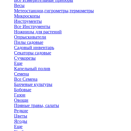
Все Измерительные приборы
Весы
Метеостанции,гигрометры,термометры
Микроскопы
Инструменты
Все Инструменты
Ножницы для растений
Опрыскиватели
Пилы садовые
Садовый инвентарь
Секаторы садовые
Сучкорезы
Еще
Капельный полив
Семена
Все Семена
Бахчевые культуры
Бобовые
Газон
Овощи
Пряные травы, салаты
Редкие
Цветы
Ягоды
Еще