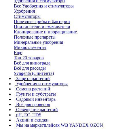
Удобрения и стимуляторы
Все Удобрения и стимуляторы
Удобрения
Стимуляторы
Полезные грибы и бактерии
Прилипатели и смачиватели
Клонирование и проращивание
Полезные препараты
Минеральные удобрения
Микроэлементы
Еще
Топ 20 товаров
Всё для винограда
Всё для рассады
Syngenta (Сингента)
Защита растений
Удобрения и стимуляторы
Семена растений
Грунты и субстраты
Садовый инвентарь
Всё для гроверов
Освещение растений
pH, EC, TDS
Акции и скидки
Мы на маркетплейсах
WB YANDEX OZON