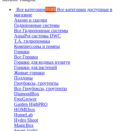
Все категории
ТОП
Все категории доступные в
магазине
Акции и скидки
Гидропонные системы
Все Гидропонные системы
AquaPot системы DWC
T.A. гидропоника
Компрессоры и помпы
Горшки
Все Горшки
Горшки для водных культур
Горшки для растений
Живые горшки
Поддоны
Гроубоксы, гроутенты
Все Гроубоксы, гроутенты
DiamondBox
FreeGrower
Garden HighPRO
HOMEbox
HomeLab
Hydro Shoot
MagicBox
Secret Jardin