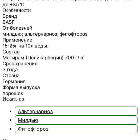
до +35°С.
Особенности
Бренд
BASF
От болезней
милдью; альтернариоз; фитофтороз
Применение
15-25г на 10л воды.
Состав
Метирам (Поликарбоцин) 700 г/кг
Срок хранения
3 года
Страна
Германия
Форма выпуска
порошок
Искать по
Альтернариоз
Милдью
Фитофтороз