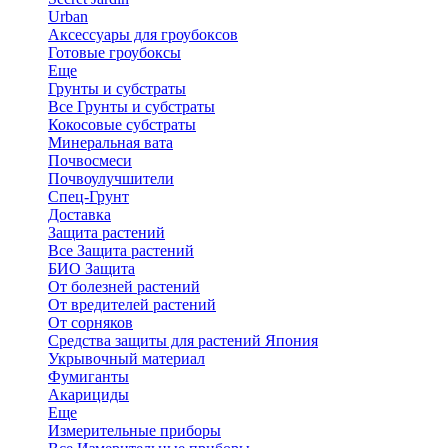
Urban
Аксессуары для гроубоксов
Готовые гроубоксы
Еще
Грунты и субстраты
Все Грунты и субстраты
Кокосовые субстраты
Минеральная вата
Почвосмеси
Почвоулучшители
Спец-Грунт
Доставка
Защита растений
Все Защита растений
БИО Защита
От болезней растений
От вредителей растений
От сорняков
Средства защиты для растений Япония
Укрывочный материал
Фумиганты
Акарициды
Еще
Измерительные приборы