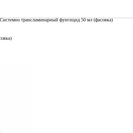
ителей
Семена
Всё для винограда
Гор
 Системно трансламинарный фунгицид 50 мл (фасовка)
совка)