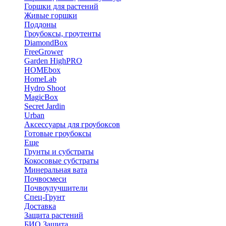
Горшки для растений
Живые горшки
Поддоны
Гроубоксы, гроутенты
DiamondBox
FreeGrower
Garden HighPRO
HOMEbox
HomeLab
Hydro Shoot
MagicBox
Secret Jardin
Urban
Аксессуары для гроубоксов
Готовые гроубоксы
Еще
Грунты и субстраты
Кокосовые субстраты
Минеральная вата
Почвосмеси
Почвоулучшители
Спец-Грунт
Доставка
Защита растений
БИО Защита