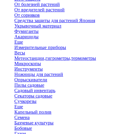
От болезней растений
От вредителей растений
От сорняков
Средства защиты для растений Япония
Укрывочный материал
Фумиганты
Акарициды
Еще
Измерительные приборы
Весы
Метеостанции,гигрометры,термометры
Микроскопы
Инструменты
Ножницы для растений
Опрыскиватели
Пилы садовые
Садовый инвентарь
Секаторы садовые
Сучкорезы
Еще
Капельный полив
Семена
Бахчевые культуры
Бобовые
Газон