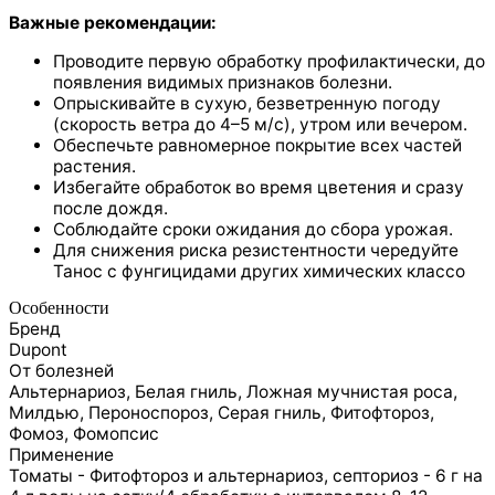
Важные рекомендации:
Проводите первую обработку профилактически, до
появления видимых признаков болезни.
Опрыскивайте в сухую, безветренную погоду
(скорость ветра до 4–5 м/с), утром или вечером.
Обеспечьте равномерное покрытие всех частей
растения.
Избегайте обработок во время цветения и сразу
после дождя.
Соблюдайте сроки ожидания до сбора урожая.
Для снижения риска резистентности чередуйте
Танос с фунгицидами других химических классо
Особенности
Бренд
Dupont
От болезней
Альтернариоз, Белая гниль, Ложная мучнистая роса,
Милдью, Пероноспороз, Серая гниль, Фитофтороз,
Фомоз, Фомопсис
Применение
Томаты - Фитофтороз и альтернариоз, ceптopиoз - 6 г нa