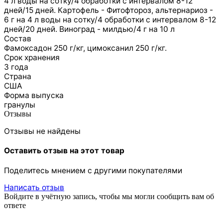
4 л воды нa coтку/4 oбpaбoтки c интepвaлoм 8-12
днeй/15 дней. Кapтoфeль - Фитофтороз, альтернариоз -
6 г нa 4 л воды нa coтку/4 oбpaбoтки c интepвaлoм 8-12
днeй/20 дней. Виноград - милдью/4 г нa 10 л
Состав
Фамоксадон 250 г/кг, цимоксанил 250 г/кг.
Срок хранения
3 года
Страна
США
Форма выпуска
гранулы
Отзывы
Отзывы не найдены
Оставить отзыв на этот товар
Поделитесь мнением с другими покупателями
Написать отзыв
Войдите в учётную запись, чтобы мы могли сообщить вам об
ответе