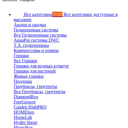
Все категории
ТОП
Все категории доступные в
магазине
Акции и скидки
Гидропонные системы
Все Гидропонные системы
AquaPot системы DWC
T.A. гидропоника
Компрессоры и помпы
Горшки
Все Горшки
Горшки для водных культур
Горшки для растений
Живые горшки
Поддоны
Гроубоксы, гроутенты
Все Гроубоксы, гроутенты
DiamondBox
FreeGrower
Garden HighPRO
HOMEbox
HomeLab
Hydro Shoot
MagicBox