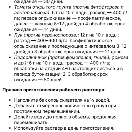
ожидания — 30 дней.
Томаты открытого грунта (против фитофтороза и
альтернариоза):
6 г на 10 л воды; расход — 400 л/
га; первое опрыскивание — профилактическое,
далее — каждые 8–12 дней; до 4 обработок; срок
ожидания — 14 дней.
Лук (против пероноспороза):
12 г на 10 л воды;
расход — 400–600 л/га; профилактическое
опрыскивание и последующие с интервалом 8–12
дней; до 3 обработок; срок ожидания — 21 день.
Подсолнечник (против фомопсиса, гнилей, фомоза
и др.):
6 г на 10 л воды; расход — 400 л/га;
обработки на стадии 4–6 настоящих листьев и в
период бутонизации; 2–3 обработки; срок
ожидания — 50 дней.
Правила приготовления рабочего раствора:
Наполните бак опрыскивателя на ¼ водой.
Добавьте отмеренное количество гранул при
постоянном перемешивании.
Долейте воду до полного объёма, продолжая
перемешивать.
Используйте раствор в день приготовления.