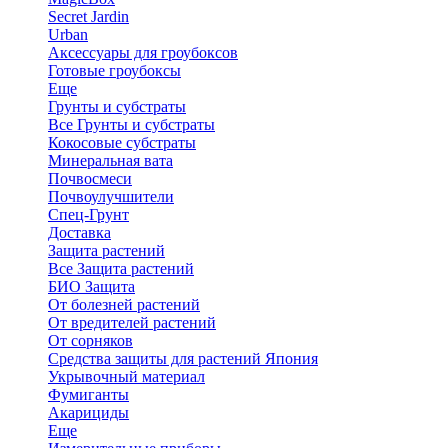
Secret Jardin
Urban
Аксессуары для гроубоксов
Готовые гроубоксы
Еще
Грунты и субстраты
Все Грунты и субстраты
Кокосовые субстраты
Минеральная вата
Почвосмеси
Почвоулучшители
Спец-Грунт
Доставка
Защита растений
Все Защита растений
БИО Защита
От болезней растений
От вредителей растений
От сорняков
Средства защиты для растений Япония
Укрывочный материал
Фумиганты
Акарициды
Еще