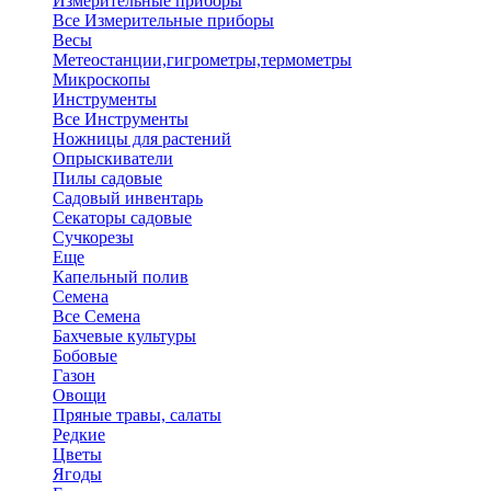
Измерительные приборы
Все Измерительные приборы
Весы
Метеостанции,гигрометры,термометры
Микроскопы
Инструменты
Все Инструменты
Ножницы для растений
Опрыскиватели
Пилы садовые
Садовый инвентарь
Секаторы садовые
Сучкорезы
Еще
Капельный полив
Семена
Все Семена
Бахчевые культуры
Бобовые
Газон
Овощи
Пряные травы, салаты
Редкие
Цветы
Ягоды