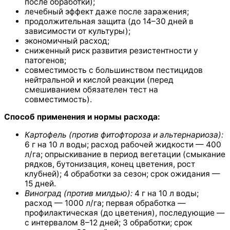
после обработки);
лечебный эффект даже после заражения;
продолжительная защита (до 14–30 дней в
зависимости от культуры);
экономичный расход;
сниженный риск развития резистентности у
патогенов;
совместимость с большинством пестицидов
нейтральной и кислой реакции (перед
смешиванием обязателен тест на
совместимость).
Способ применения и нормы расхода:
Картофель (против фитофтороза и альтернариоза):
6 г на 10 л воды; расход рабочей жидкости — 400
л/га; опрыскивание в период вегетации (смыкание
рядков, бутонизация, конец цветения, рост
клубней); 4 обработки за сезон; срок ожидания —
15 дней.
Виноград (против милдью):
4 г на 10 л воды;
расход — 1000 л/га; первая обработка —
профилактическая (до цветения), последующие —
с интервалом 8–12 дней; 3 обработки; срок