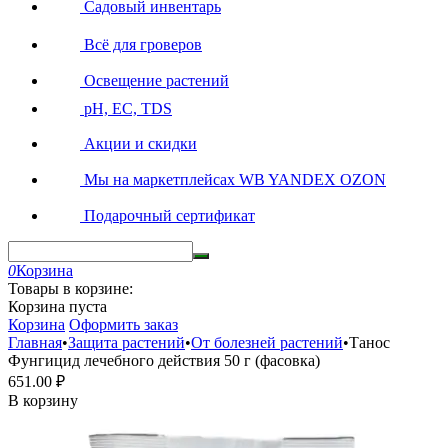
Садовый инвентарь
Всё для гроверов
Освещение растений
pH, EC, TDS
Акции и скидки
Мы на маркетплейсах
WB YANDEX OZON
Подарочный сертификат
0
Корзина
Товары в корзине:
Корзина пуста
Корзина
Оформить заказ
Главная
•
Защита растений
•
От болезней растений
•
Танос
Фунгицид лечебного действия 50 г (фасовка)
651.00
₽
В корзину