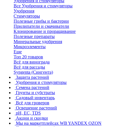
Удобрения и стимуляторы
Все Удобрения и стимуляторы
Удобрения
Стимуляторы
Полезные грибы и бактерии
Прилипатели и смачиватели
Клонирование и проращивание
Полезные препараты
Минеральные удобрения
Микроэлементы
Еще
Топ 20 товаров
Всё для винограда
Всё для рассады
Syngenta (Сингента)
Защита растений
Удобрения и стимуляторы
Семена растений
Грунты и субстраты
Садовый инвентарь
Всё для гроверов
Освещение растений
pH, EC, TDS
Акции и скидки
Мы на маркетплейсах
WB YANDEX OZON