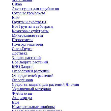
Urban
Аксессуары для гроубоксов
Готовые гроубоксы
Еще
Грунты и субстраты
Все Грунты и субстраты
Кокосовые субстраты
Минеральная вата
Почвосмеси
Почвоулучшители
Спец-Грунт
Доставка
Защита растений
Все Защита растений
БИО Защита
От болезней растений
От вредителей растений
От сорняков
Средства защиты для растений Япония
Укрывочный материал
Фумиганты
Акарициды
Еще
Измерительные приборы