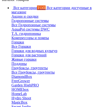
Все категории
ТОП
Все категории доступные в
магазине
Акции и скидки
Гидропонные системы
Все Гидропонные системы
AquaPot системы DWC
T.A. гидропоника
Компрессоры и помпы
Горшки
Все Горшки
Горшки для водных культур
Горшки для растений
Живые горшки
Поддоны
Гроубоксы, гроутенты
Все Гроубоксы, гроутенты
DiamondBox
FreeGrower
Garden HighPRO
HOMEbox
HomeLab
Hydro Shoot
MagicBox
Secret Jardin