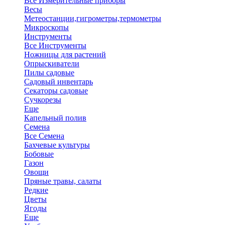
Все Измерительные приборы
Весы
Метеостанции,гигрометры,термометры
Микроскопы
Инструменты
Все Инструменты
Ножницы для растений
Опрыскиватели
Пилы садовые
Садовый инвентарь
Секаторы садовые
Сучкорезы
Еще
Капельный полив
Семена
Все Семена
Бахчевые культуры
Бобовые
Газон
Овощи
Пряные травы, салаты
Редкие
Цветы
Ягоды
Еще