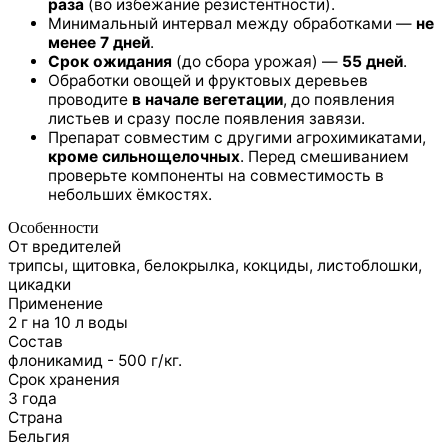
раза
(во избежание резистентности).
Минимальный интервал между обработками —
не
менее 7 дней
.
Срок ожидания
(до сбора урожая) —
55 дней
.
Обработки овощей и фруктовых деревьев
проводите
в начале вегетации
, до появления
листьев и сразу после появления завязи.
Препарат совместим с другими агрохимикатами,
кроме сильнощелочных
. Перед смешиванием
проверьте компоненты на совместимость в
небольших ёмкостях.
Особенности
От вредителей
трипсы, щитовка, белокрылка, кокциды, листоблошки,
цикадки
Применение
2 г на 10 л воды
Состав
флоникамид - 500 г/кг.
Срок хранения
3 года
Страна
Бельгия