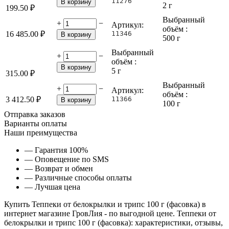
11276
В корзину
2 г
199.50
₽
Выбранный
+
−
Артикул:
объём :
16 485.00
₽
11346
В корзину
500 г
Выбранный
+
−
объём :
В корзину
5 г
315.00
₽
Выбранный
+
−
Артикул:
объём :
3 412.50
₽
11366
В корзину
100 г
Отправка заказов
Варианты оплаты
Наши преимущества
— Гарантия 100%
— Оповещение по SMS
— Возврат и обмен
— Различные способы оплаты
— Лучшая цена
Купить Теппеки от белокрылки и трипс 100 г (фасовка) в
интернет магазине ГровЛия - по выгодной цене. Теппеки от
белокрылки и трипс 100 г (фасовка): характеристики, отзывы,