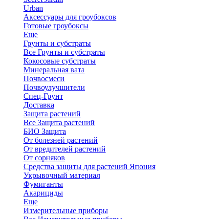
Urban
Аксессуары для гроубоксов
Готовые гроубоксы
Еще
Грунты и субстраты
Все Грунты и субстраты
Кокосовые субстраты
Минеральная вата
Почвосмеси
Почвоулучшители
Спец-Грунт
Доставка
Защита растений
Все Защита растений
БИО Защита
От болезней растений
От вредителей растений
От сорняков
Средства защиты для растений Япония
Укрывочный материал
Фумиганты
Акарициды
Еще
Измерительные приборы