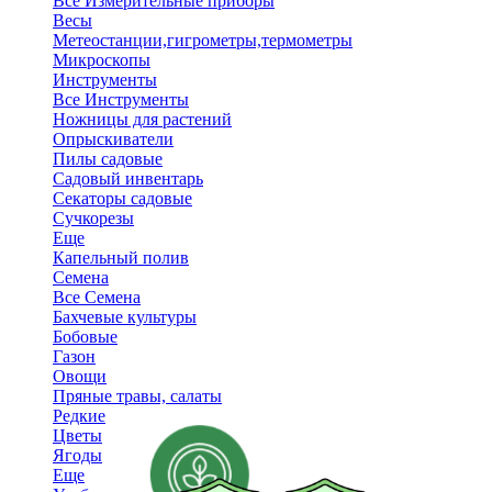
Все Измерительные приборы
Весы
Метеостанции,гигрометры,термометры
Микроскопы
Инструменты
Все Инструменты
Ножницы для растений
Опрыскиватели
Пилы садовые
Садовый инвентарь
Секаторы садовые
Сучкорезы
Еще
Капельный полив
Семена
Все Семена
Бахчевые культуры
Бобовые
Газон
Овощи
Пряные травы, салаты
Редкие
Цветы
Ягоды
Еще