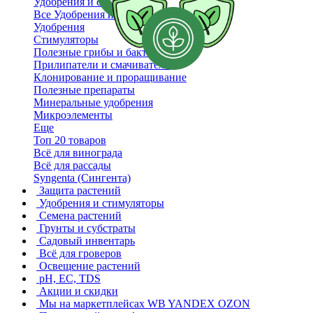
Удобрения и стимуляторы
Все Удобрения и стимуляторы
Удобрения
Стимуляторы
Полезные грибы и бактерии
Прилипатели и смачиватели
Клонирование и проращивание
Полезные препараты
Минеральные удобрения
Микроэлементы
Еще
Топ 20 товаров
Всё для винограда
Всё для рассады
Syngenta (Сингента)
Защита растений
Удобрения и стимуляторы
Семена растений
Грунты и субстраты
Садовый инвентарь
Всё для гроверов
Освещение растений
pH, EC, TDS
Акции и скидки
Мы на маркетплейсах
WB YANDEX OZON