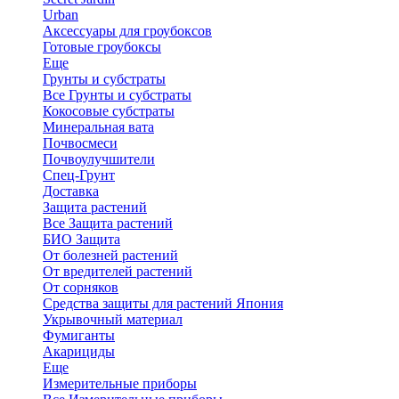
Urban
Аксессуары для гроубоксов
Готовые гроубоксы
Еще
Грунты и субстраты
Все Грунты и субстраты
Кокосовые субстраты
Минеральная вата
Почвосмеси
Почвоулучшители
Спец-Грунт
Доставка
Защита растений
Все Защита растений
БИО Защита
От болезней растений
От вредителей растений
От сорняков
Средства защиты для растений Япония
Укрывочный материал
Фумиганты
Акарициды
Еще
Измерительные приборы