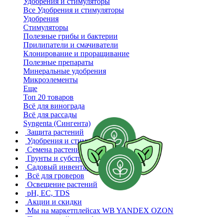
Удобрения и стимуляторы
Все Удобрения и стимуляторы
Удобрения
Стимуляторы
Полезные грибы и бактерии
Прилипатели и смачиватели
Клонирование и проращивание
Полезные препараты
Минеральные удобрения
Микроэлементы
Еще
Топ 20 товаров
Всё для винограда
Всё для рассады
Syngenta (Сингента)
Защита растений
Удобрения и стимуляторы
Семена растений
Грунты и субстраты
Садовый инвентарь
Всё для гроверов
Освещение растений
pH, EC, TDS
Акции и скидки
Мы на маркетплейсах
WB YANDEX OZON