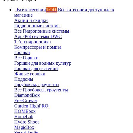
Все категории
ТОП
Все категории доступные в
магазине
Акции и скидки
Гидропонные системы
Все Гидропонные системы
AquaPot системы DWC
T.A. гидропоника
Компрессоры и помпы
Горшки
Все Горшки
Горшки для водных культур
Горшки для растений
Живые горшки
Поддоны
Гроубоксы, гроутенты
Все Гроубоксы, гроутенты
DiamondBox
FreeGrower
Garden HighPRO
HOMEbox
HomeLab
Hydro Shoot
MagicBox
Secret Jardin