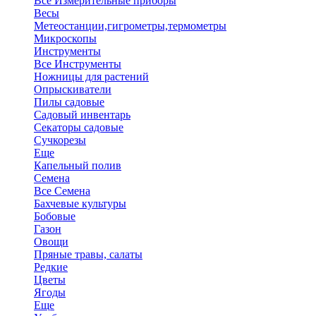
Все Измерительные приборы
Весы
Метеостанции,гигрометры,термометры
Микроскопы
Инструменты
Все Инструменты
Ножницы для растений
Опрыскиватели
Пилы садовые
Садовый инвентарь
Секаторы садовые
Сучкорезы
Еще
Капельный полив
Семена
Все Семена
Бахчевые культуры
Бобовые
Газон
Овощи
Пряные травы, салаты
Редкие
Цветы
Ягоды
Еще