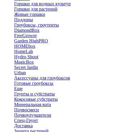
Горшки для водных культур
Горшки для растений
Живые горшки
Поддоны
Гроубоксы, гроутенты
DiamondBox
FreeGrower
Garden HighPRO
HOMEbox
HomeLab
Hydro Shoot
MagicBox
Secret Jardin
Urban
Аксессуары для гроубоксов
Готовые гроубоксы
Еще
Грунты и субстраты
Кокосовые субстраты
Минеральная вата
Почвосмеси
Почвоулучшители
Спец-Грунт
Доставка
Защита растений