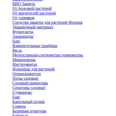
БИО Защита
От болезней растений
От вредителей растений
От сорняков
Средства защиты для растений Япония
Укрывочный материал
Фумиганты
Акарициды
Еще
Измерительные приборы
Весы
Метеостанции,гигрометры,термометры
Микроскопы
Инструменты
Ножницы для растений
Опрыскиватели
Пилы садовые
Садовый инвентарь
Секаторы садовые
Сучкорезы
Еще
Капельный полив
Семена
Бахчевые культуры
Бобовые