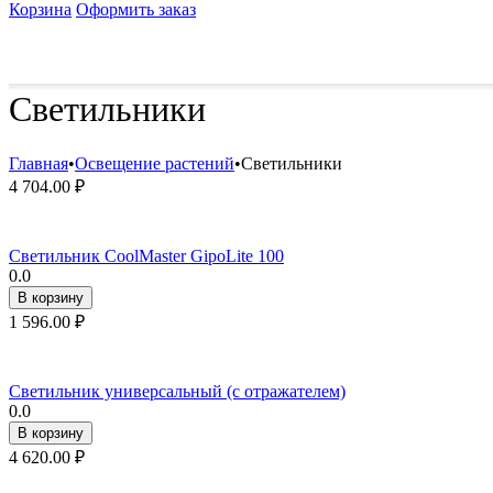
Корзина
Оформить заказ
Удобрения и стимуляторы
Защита от болезней и вред
Светильники
Главная
•
Освещение растений
•
Светильники
4 704.00
₽
Светильник CoolMaster GipoLite 100
0.0
В корзину
1 596.00
₽
Светильник универсальный (с отражателем)
0.0
В корзину
4 620.00
₽