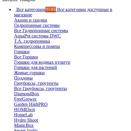
Все категории
ТОП
Все категории доступные в
магазине
Акции и скидки
Гидропонные системы
Все Гидропонные системы
AquaPot системы DWC
T.A. гидропоника
Компрессоры и помпы
Горшки
Все Горшки
Горшки для водных культур
Горшки для растений
Живые горшки
Поддоны
Гроубоксы, гроутенты
Все Гроубоксы, гроутенты
DiamondBox
FreeGrower
Garden HighPRO
HOMEbox
HomeLab
Hydro Shoot
MagicBox
Secret Jardin