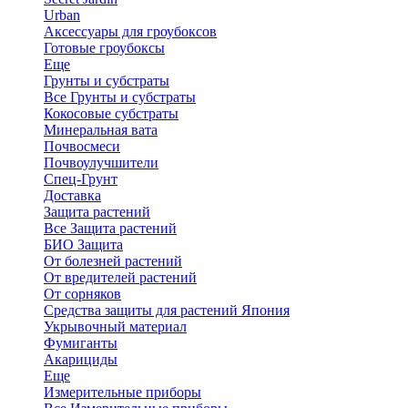
Urban
Аксессуары для гроубоксов
Готовые гроубоксы
Еще
Грунты и субстраты
Все Грунты и субстраты
Кокосовые субстраты
Минеральная вата
Почвосмеси
Почвоулучшители
Спец-Грунт
Доставка
Защита растений
Все Защита растений
БИО Защита
От болезней растений
От вредителей растений
От сорняков
Средства защиты для растений Япония
Укрывочный материал
Фумиганты
Акарициды
Еще
Измерительные приборы