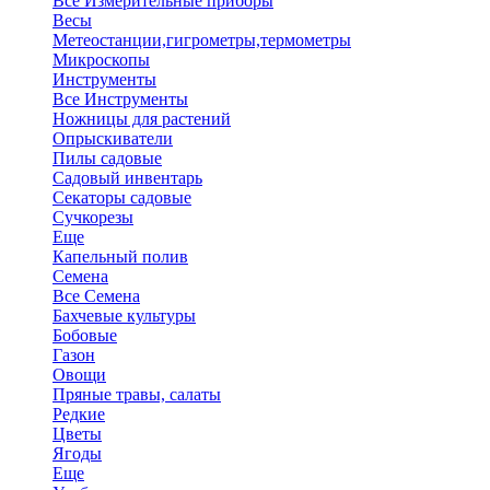
Все Измерительные приборы
Весы
Метеостанции,гигрометры,термометры
Микроскопы
Инструменты
Все Инструменты
Ножницы для растений
Опрыскиватели
Пилы садовые
Садовый инвентарь
Секаторы садовые
Сучкорезы
Еще
Капельный полив
Семена
Все Семена
Бахчевые культуры
Бобовые
Газон
Овощи
Пряные травы, салаты
Редкие
Цветы
Ягоды
Еще