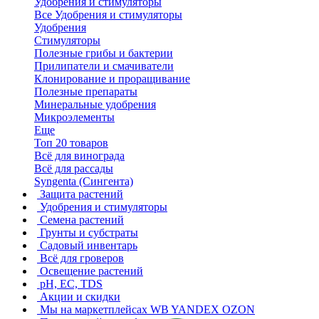
Удобрения и стимуляторы
Все Удобрения и стимуляторы
Удобрения
Стимуляторы
Полезные грибы и бактерии
Прилипатели и смачиватели
Клонирование и проращивание
Полезные препараты
Минеральные удобрения
Микроэлементы
Еще
Топ 20 товаров
Всё для винограда
Всё для рассады
Syngenta (Сингента)
Защита растений
Удобрения и стимуляторы
Семена растений
Грунты и субстраты
Садовый инвентарь
Всё для гроверов
Освещение растений
pH, EC, TDS
Акции и скидки
Мы на маркетплейсах
WB YANDEX OZON