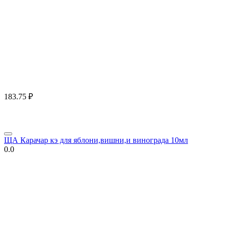
183.75
₽
ЩА Карачар кэ для яблони,вишни,и винограда 10мл
0.0