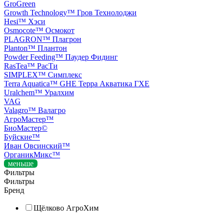
GroGreen
Growth Technology™ Гров Технолоджи
Hesi™ Хэси
Osmocote™ Осмокот
PLAGRON™ Плагрон
Planton™ Плантон
Powder Feeding™ Паудер Фидинг
RasTea™ РасТи
SIMPLEX™ Симплекс
Terra Aquatica™ GHE Терра Акватика ГХЕ
Uralchem™ Уралхим
VAG
Valagro™ Валагро
АгроМастер™
БиоМастер©️
Буйские™
Иван Овсинский™
ОрганикМикс™
меньше
Фильтры
Фильтры
Бренд
Щёлково АгроХим