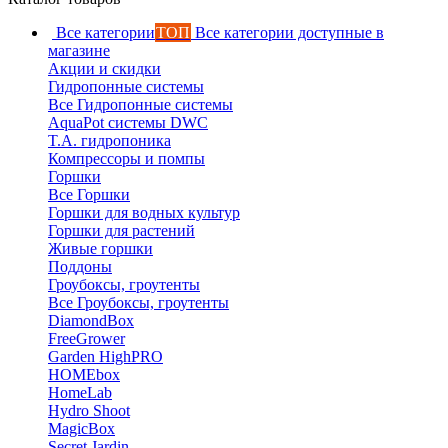
Все категории
ТОП
Все категории доступные в
магазине
Акции и скидки
Гидропонные системы
Все Гидропонные системы
AquaPot системы DWC
T.A. гидропоника
Компрессоры и помпы
Горшки
Все Горшки
Горшки для водных культур
Горшки для растений
Живые горшки
Поддоны
Гроубоксы, гроутенты
Все Гроубоксы, гроутенты
DiamondBox
FreeGrower
Garden HighPRO
HOMEbox
HomeLab
Hydro Shoot
MagicBox
Secret Jardin