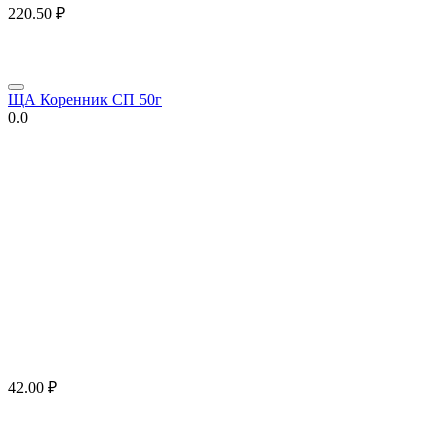
220.50
₽
ЩА Коренник СП 50г
0.0
42.00
₽