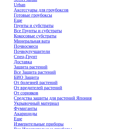
Urban
Аксессуары для гроубоксов
Готовые гроубоксы
Еще
Грунты и субстраты
Все Грунты и субстраты
Кокосовые субстраты
Минеральная вата
Почвосмеси
Почвоулучшители
Спец-Грунт
Доставка
Защита растений
Все Защита растений
БИО Защита
От болезней растений
От вредителей растений
От сорняков
Средства защиты для растений Япония
Укрывочный материал
Фумиганты
Акарициды
Еще
Измерительные приборы