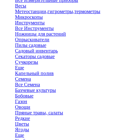
Все Измерительные приборы
Весы
Метеостанции,гигрометры,термометры
Микроскопы
Инструменты
Все Инструменты
Ножницы для растений
Опрыскиватели
Пилы садовые
Садовый инвентарь
Секаторы садовые
Сучкорезы
Еще
Капельный полив
Семена
Все Семена
Бахчевые культуры
Бобовые
Газон
Овощи
Пряные травы, салаты
Редкие
Цветы
Ягоды
Еще