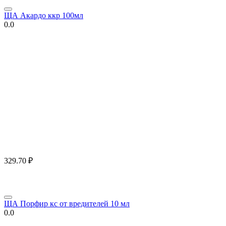
ЩА Акардо ккр 100мл
0.0
329.70
₽
ЩА Порфир кс от вредителей 10 мл
0.0