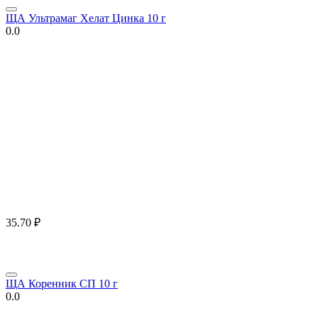
ЩА Ультрамаг Хелат Цинка 10 г
0.0
35.70
₽
ЩА Коренник СП 10 г
0.0