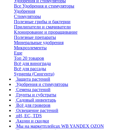
Удобрения и стимуляторы
Все Удобрения и стимуляторы
Удобрения
Стимуляторы
Полезные грибы и бактерии
Прилипатели и смачиватели
Клонирование и проращивание
Полезные препараты
Минеральные удобрения
Микроэлементы
Еще
Топ 20 товаров
Всё для винограда
Всё для рассады
Syngenta (Сингента)
Защита растений
Удобрения и стимуляторы
Семена растений
Грунты и субстраты
Садовый инвентарь
Всё для гроверов
Освещение растений
pH, EC, TDS
Акции и скидки
Мы на маркетплейсах
WB YANDEX OZON