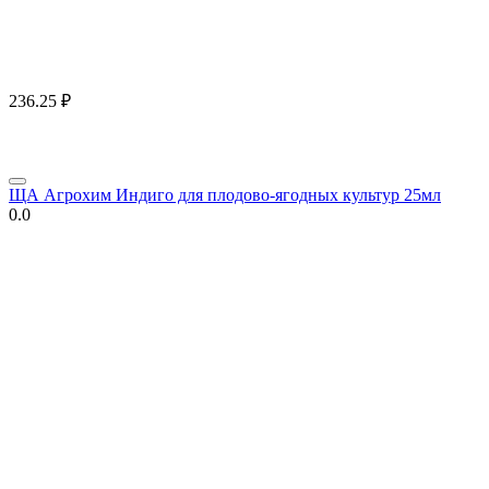
236.25
₽
ЩА Агрохим Индиго для плодово-ягодных культур 25мл
0.0