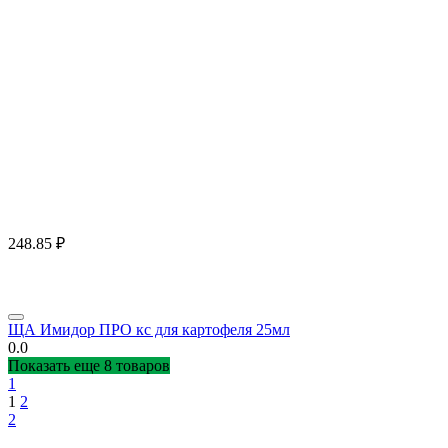
248.85
₽
ЩА Имидор ПРО кс для картофеля 25мл
0.0
Показать еще 8 товаров
1
1
2
2