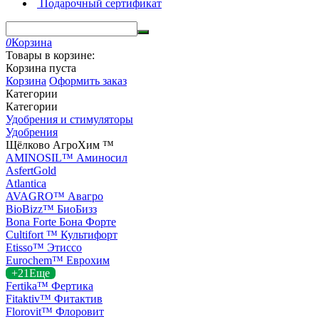
Подарочный сертификат
0
Корзина
Товары в корзине:
Корзина пуста
Корзина
Оформить заказ
Категории
Категории
Удобрения и стимуляторы
Удобрения
Щёлково АгроХим ™
AMINOSIL™ Аминосил
AsfertGold
Atlantica
AVAGRO™ Авагро
BioBizz™ БиоБизз
Bona Forte Бона Форте
Cultifort ™ Культифорт
Etisso™ Этиссо
Eurochem™ Еврохим
+21
Еще
Fertika™ Фертика
Fitaktiv™ Фитактив
Florovit™ Флоровит