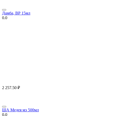
Дамба, ВР 15мл
0.0
2 257.50
₽
ЩА Медея мэ 500мл
0.0