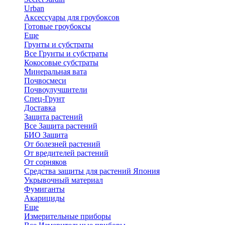
Urban
Аксессуары для гроубоксов
Готовые гроубоксы
Еще
Грунты и субстраты
Все Грунты и субстраты
Кокосовые субстраты
Минеральная вата
Почвосмеси
Почвоулучшители
Спец-Грунт
Доставка
Защита растений
Все Защита растений
БИО Защита
От болезней растений
От вредителей растений
От сорняков
Средства защиты для растений Япония
Укрывочный материал
Фумиганты
Акарициды
Еще
Измерительные приборы