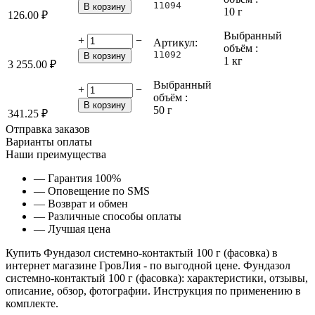
11094
В корзину
10 г
126.00
₽
Выбранный
+
−
Артикул:
объём :
11092
В корзину
1 кг
3 255.00
₽
Выбранный
+
−
объём :
В корзину
50 г
341.25
₽
Отправка заказов
Варианты оплаты
Наши преимущества
— Гарантия 100%
— Оповещение по SMS
— Возврат и обмен
— Различные способы оплаты
— Лучшая цена
Купить Фундазол системно-контактый 100 г (фасовка) в
интернет магазине ГровЛия - по выгодной цене. Фундазол
системно-контактый 100 г (фасовка): характеристики, отзывы,
описание, обзор, фотографии. Инструкция по применению в
комплекте.