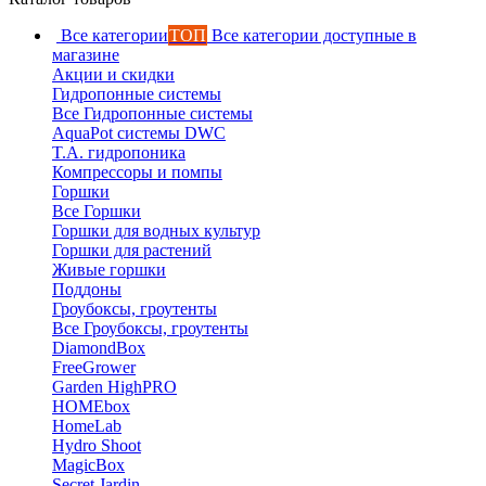
Все категории
ТОП
Все категории доступные в
магазине
Акции и скидки
Гидропонные системы
Все Гидропонные системы
AquaPot системы DWC
T.A. гидропоника
Компрессоры и помпы
Горшки
Все Горшки
Горшки для водных культур
Горшки для растений
Живые горшки
Поддоны
Гроубоксы, гроутенты
Все Гроубоксы, гроутенты
DiamondBox
FreeGrower
Garden HighPRO
HOMEbox
HomeLab
Hydro Shoot
MagicBox
Secret Jardin