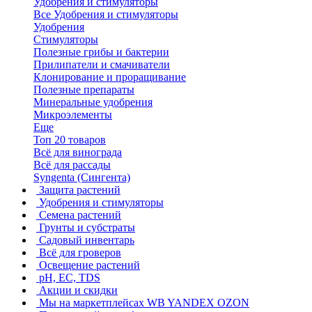
Удобрения и стимуляторы
Все Удобрения и стимуляторы
Удобрения
Стимуляторы
Полезные грибы и бактерии
Прилипатели и смачиватели
Клонирование и проращивание
Полезные препараты
Минеральные удобрения
Микроэлементы
Еще
Топ 20 товаров
Всё для винограда
Всё для рассады
Syngenta (Сингента)
Защита растений
Удобрения и стимуляторы
Семена растений
Грунты и субстраты
Садовый инвентарь
Всё для гроверов
Освещение растений
pH, EC, TDS
Акции и скидки
Мы на маркетплейсах
WB YANDEX OZON