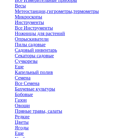
Все Измерительные приборы
Весы
Метеостанции,гигрометры,термометры
Микроскопы
Инструменты
Все Инструменты
Ножницы для растений
Опрыскиватели
Пилы садовые
Садовый инвентарь
Секаторы садовые
Сучкорезы
Еще
Капельный полив
Семена
Все Семена
Бахчевые культуры
Бобовые
Газон
Овощи
Пряные травы, салаты
Редкие
Цветы
Ягоды
Еще