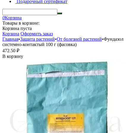
Подарочный сертификат
0
Корзина
Товары в корзине:
Корзина пуста
Корзина
Оформить заказ
Главная
•
Защита растений
•
От болезней растений
•
Фундазол
системно-контактый 100 г (фасовка)
472.50
₽
В корзину