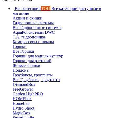
Все категории
ТОП
Все категории доступные в
магазине
Акции и скидки
Гидропонные системы
Все Гидропонные системы
AquaPot системы DWC
T.A. гидропоника
Компрессоры и помпы
Горшки
Все Горшки
Горшки для водных культур
Горшки для растений
Живые горшки
Поддоны
Гроубоксы, гроутенты
Все Гроубоксы, гроутенты
DiamondBox
FreeGrower
Garden HighPRO
HOMEbox
HomeLab
Hydro Shoot
MagicBox
Secret Jardin