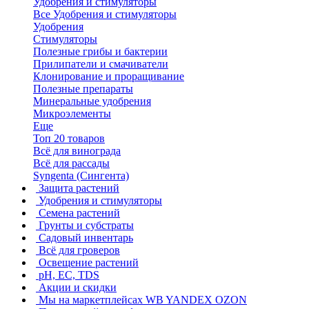
Удобрения и стимуляторы
Все Удобрения и стимуляторы
Удобрения
Стимуляторы
Полезные грибы и бактерии
Прилипатели и смачиватели
Клонирование и проращивание
Полезные препараты
Минеральные удобрения
Микроэлементы
Еще
Топ 20 товаров
Всё для винограда
Всё для рассады
Syngenta (Сингента)
Защита растений
Удобрения и стимуляторы
Семена растений
Грунты и субстраты
Садовый инвентарь
Всё для гроверов
Освещение растений
pH, EC, TDS
Акции и скидки
Мы на маркетплейсах
WB YANDEX OZON