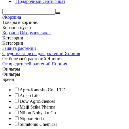
Подарочный сертификат
0
Корзина
Товары в корзине:
Корзина пуста
Корзина
Оформить заказ
Категории
Категории
Защита растений
Средства защиты для растений Япония
От болезней растений Япония
От вредителей растений Япония
Фильтры
Фильтры
Бренд
Agro-Kanesho Co., LTD
Aristo Life
Dow AgroSciences
Meiji Seika Pharma
Nihon Nohyaku Co.
Nippon Soda
Sumitomo Chemical