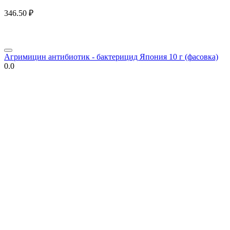
346.50
₽
Агримицин антибиотик - бактерицид Япония 10 г (фасовка)
0.0