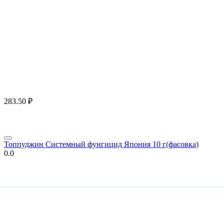
283.50
₽
Топпуджин Системный фунгицид Япония 10 г(фасовка)
0.0