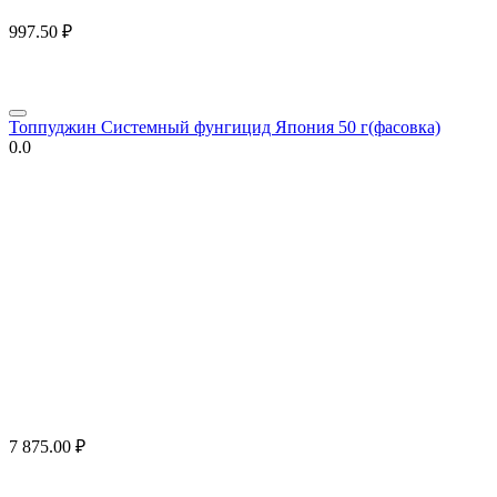
997.50
₽
Топпуджин Системный фунгицид Япония 50 г(фасовка)
0.0
7 875.00
₽