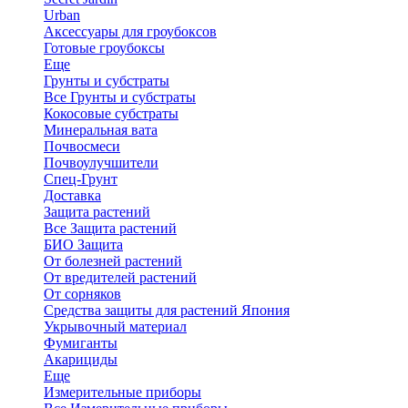
Urban
Аксессуары для гроубоксов
Готовые гроубоксы
Еще
Грунты и субстраты
Все Грунты и субстраты
Кокосовые субстраты
Минеральная вата
Почвосмеси
Почвоулучшители
Спец-Грунт
Доставка
Защита растений
Все Защита растений
БИО Защита
От болезней растений
От вредителей растений
От сорняков
Средства защиты для растений Япония
Укрывочный материал
Фумиганты
Акарициды
Еще
Измерительные приборы