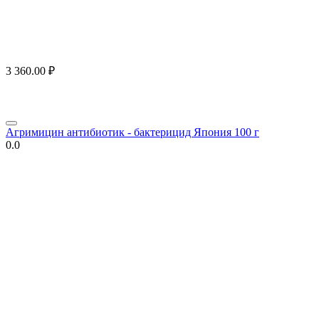
3 360.00
₽
Агримицин антибиотик - бактерицид Япония 100 г
0.0