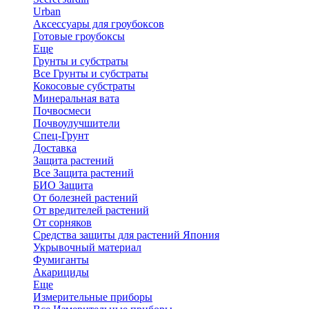
Urban
Аксессуары для гроубоксов
Готовые гроубоксы
Еще
Грунты и субстраты
Все Грунты и субстраты
Кокосовые субстраты
Минеральная вата
Почвосмеси
Почвоулучшители
Спец-Грунт
Доставка
Защита растений
Все Защита растений
БИО Защита
От болезней растений
От вредителей растений
От сорняков
Средства защиты для растений Япония
Укрывочный материал
Фумиганты
Акарициды
Еще
Измерительные приборы