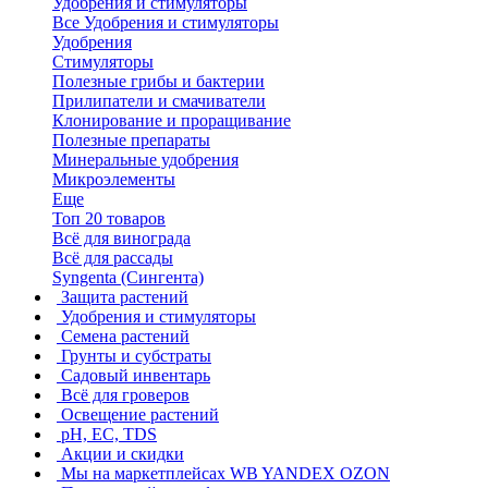
Удобрения и стимуляторы
Все Удобрения и стимуляторы
Удобрения
Стимуляторы
Полезные грибы и бактерии
Прилипатели и смачиватели
Клонирование и проращивание
Полезные препараты
Минеральные удобрения
Микроэлементы
Еще
Топ 20 товаров
Всё для винограда
Всё для рассады
Syngenta (Сингента)
Защита растений
Удобрения и стимуляторы
Семена растений
Грунты и субстраты
Садовый инвентарь
Всё для гроверов
Освещение растений
pH, EC, TDS
Акции и скидки
Мы на маркетплейсах
WB YANDEX OZON