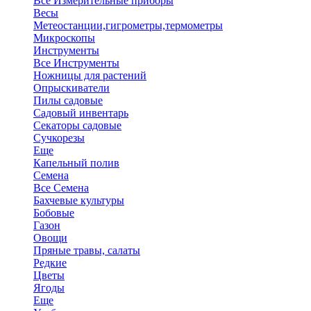
Все Измерительные приборы
Весы
Метеостанции,гигрометры,термометры
Микроскопы
Инструменты
Все Инструменты
Ножницы для растений
Опрыскиватели
Пилы садовые
Садовый инвентарь
Секаторы садовые
Сучкорезы
Еще
Капельный полив
Семена
Все Семена
Бахчевые культуры
Бобовые
Газон
Овощи
Пряные травы, салаты
Редкие
Цветы
Ягоды
Еще