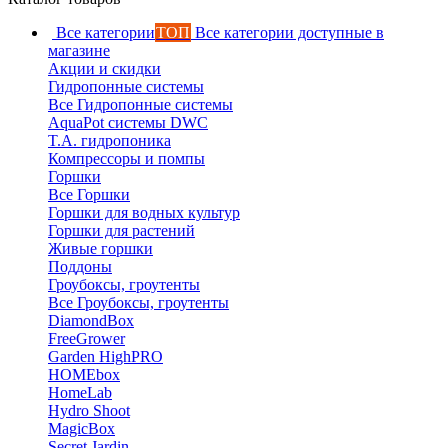
Все категории
ТОП
Все категории доступные в
магазине
Акции и скидки
Гидропонные системы
Все Гидропонные системы
AquaPot системы DWC
T.A. гидропоника
Компрессоры и помпы
Горшки
Все Горшки
Горшки для водных культур
Горшки для растений
Живые горшки
Поддоны
Гроубоксы, гроутенты
Все Гроубоксы, гроутенты
DiamondBox
FreeGrower
Garden HighPRO
HOMEbox
HomeLab
Hydro Shoot
MagicBox
Secret Jardin