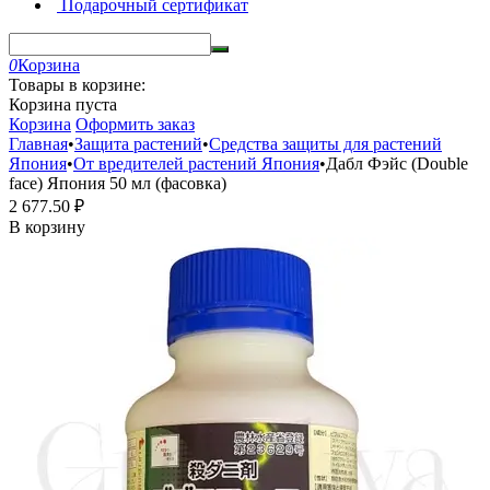
Подарочный сертификат
0
Корзина
Товары в корзине:
Корзина пуста
Корзина
Оформить заказ
Главная
•
Защита растений
•
Средства защиты для растений
Япония
•
От вредителей растений Япония
•
Дабл Фэйс (Double
face) Япония 50 мл (фасовка)
2 677.50
₽
В корзину