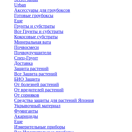
Urban
Аксессуары для гроубоксов
Готовые гроубоксы
Еще
Грунты и субстраты
Все Грунты и субстраты
Кокосовые субстраты
Минеральная вата
Почвосмеси
Почвоулучшители
Спец-Грунт
Доставка
Защита растений
Все Защита растений
БИО Защита
От болезней растений
От вредителей растений
От сорняков
Средства защиты для растений Япония
Укрывочный материал
Фумиганты
Акарициды
Еще
Измерительные приборы