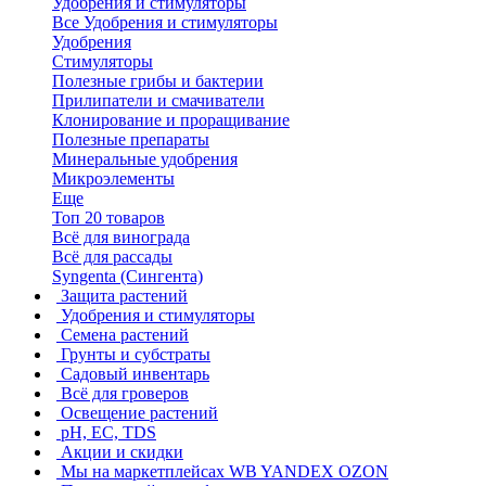
Удобрения и стимуляторы
Все Удобрения и стимуляторы
Удобрения
Стимуляторы
Полезные грибы и бактерии
Прилипатели и смачиватели
Клонирование и проращивание
Полезные препараты
Минеральные удобрения
Микроэлементы
Еще
Топ 20 товаров
Всё для винограда
Всё для рассады
Syngenta (Сингента)
Защита растений
Удобрения и стимуляторы
Семена растений
Грунты и субстраты
Садовый инвентарь
Всё для гроверов
Освещение растений
pH, EC, TDS
Акции и скидки
Мы на маркетплейсах
WB YANDEX OZON