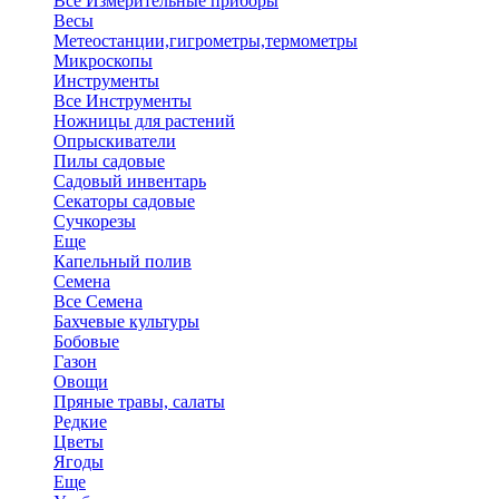
Все Измерительные приборы
Весы
Метеостанции,гигрометры,термометры
Микроскопы
Инструменты
Все Инструменты
Ножницы для растений
Опрыскиватели
Пилы садовые
Садовый инвентарь
Секаторы садовые
Сучкорезы
Еще
Капельный полив
Семена
Все Семена
Бахчевые культуры
Бобовые
Газон
Овощи
Пряные травы, салаты
Редкие
Цветы
Ягоды
Еще