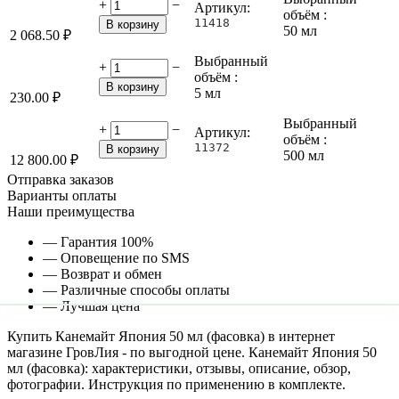
+
−
Артикул:
объём :
11418
В корзину
50 мл
2 068.50
₽
Выбранный
+
−
объём :
В корзину
5 мл
230.00
₽
Выбранный
+
−
Артикул:
объём :
11372
В корзину
500 мл
12 800.00
₽
Отправка заказов
Варианты оплаты
Наши преимущества
— Гарантия 100%
— Оповещение по SMS
— Возврат и обмен
— Различные способы оплаты
— Лучшая цена
Купить Канемайт Япония 50 мл (фасовка) в интернет
магазине ГровЛия - по выгодной цене. Канемайт Япония 50
мл (фасовка): характеристики, отзывы, описание, обзор,
фотографии. Инструкция по применению в комплекте.