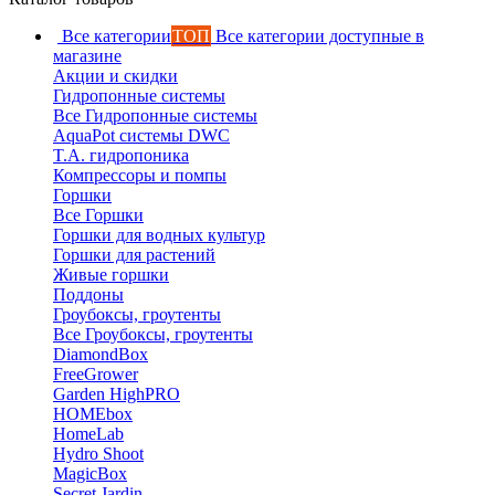
Все категории
ТОП
Все категории доступные в
магазине
Акции и скидки
Гидропонные системы
Все Гидропонные системы
AquaPot системы DWC
T.A. гидропоника
Компрессоры и помпы
Горшки
Все Горшки
Горшки для водных культур
Горшки для растений
Живые горшки
Поддоны
Гроубоксы, гроутенты
Все Гроубоксы, гроутенты
DiamondBox
FreeGrower
Garden HighPRO
HOMEbox
HomeLab
Hydro Shoot
MagicBox
Secret Jardin